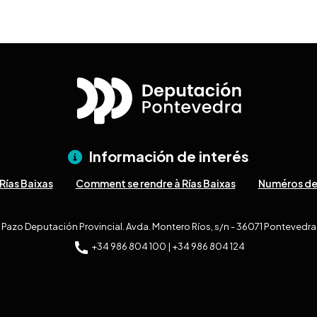
Información de interés
Rías Baixas
Comment se rendre à Rías Baixas
Numéros de
Pazo Deputación Provincial. Avda. Montero Ríos, s/n - 36071 Pontevedra
+34 986 804 100 | +34 986 804 124