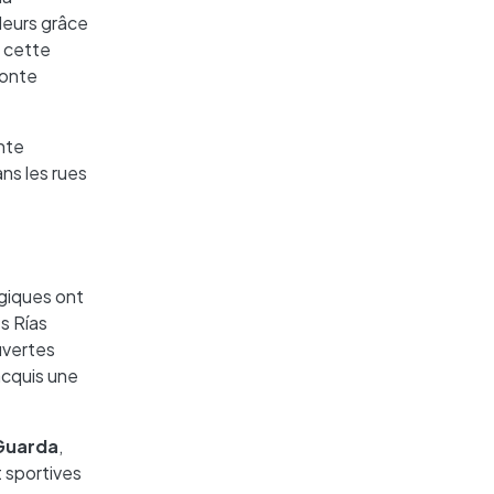
uleurs grâce
 cette
Monte
onte
ns les rues
ogiques ont
es Rías
uvertes
acquis une
 Guarda
,
t sportives