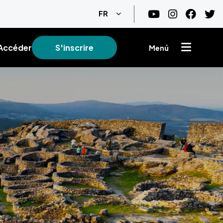
Lister les actions supplémentair
FR
Accéder
S'inscrire
Menú