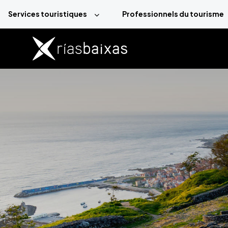
Aller au contenu principal
Services touristiques
Professionnels du tourisme