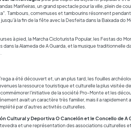
ndas Mariñeiras, un grand spectacle pour la ville, plein de co
ra". Tambours, cornemuses et tambourins résonnent pendant
 jusqu'à la fin de la fête avec la Desfeita dans la Baixada do 
ourses à pied, la Marcha Cicloturista Popular, les Festas do M
s dans la Alameda de A Guarda, et la musique traditionnelle da
.
 Trega a été découvert et, un an plus tard, les fouilles archéol
venues la ressource touristique et culturelle la plus visitée d
commémorer l'initiative de la société Pro-Monte et les déco
énement avait un caractère très familier, mais il a rapidement 
plété par d'autres activités culturelles.
ón Cultural y Deportiva O Cancelón et le Concello de A
ntevedra et une représentation des associations culturelles e