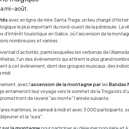
 la mi-août.
ités
avec en ligne de mire Santa Trega, un lieu chargé d'histoi
logique le plus important du nord-ouest de la péninsule. La vil
 d'intérêt touristique en Galice, où l'ascension de la montag
tions nombreuses et variées.
ntail d'activités, parmi lesquelles les verbenas de l'Alameda
riñeiras, l'un des événements qui attirent le plus grand nombr
ent à cet événement, dont des groupes musicaux, des indivi
 midi.
nement, avec l'
ascension de la montagne par
les
Bandas 
age entameront leur voyage vers le sommet de la Trega lors d'
se promettront de revenir "ao monte" l'année suivante.
ares maritimes, le samedi à midi et avec 3 000 participants, se
éjeuner et la "xura".
t sur la montagne
pour participer au déjeuner populaire et à 