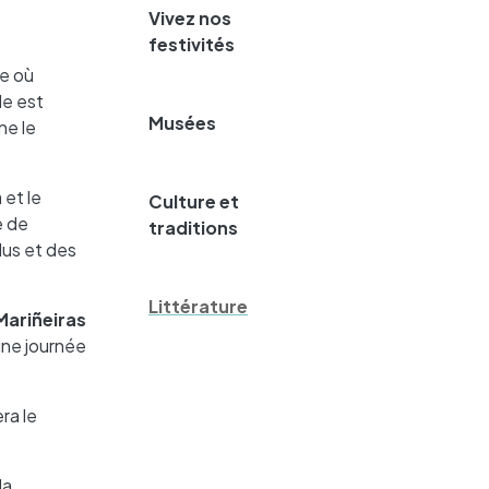
Vivez nos
festivités
re où
le est
Musées
ne le
 et le
Culture et
e de
traditions
dus et des
Littérature
Mariñeiras
une journée
ra le
la