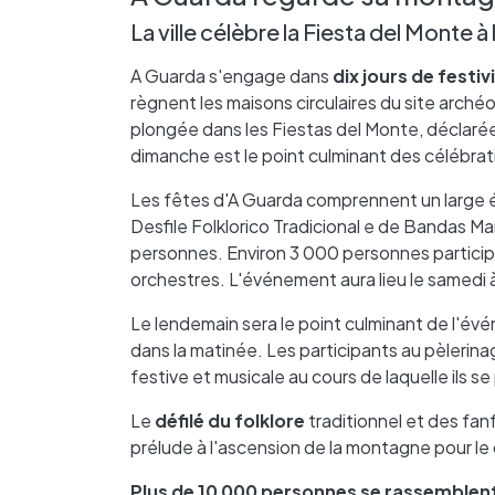
La ville célèbre la Fiesta del Monte à
A Guarda s'engage dans
dix jours de festiv
règnent les maisons circulaires du site archéo
plongée dans les Fiestas del Monte, déclarées
dimanche est le point culminant des célébra
Les fêtes d'A Guarda comprennent un large éve
Desfile Folklorico Tradicional e de Bandas Ma
personnes. Environ 3 000 personnes particip
orchestres. L'événement aura lieu le samedi à
Le lendemain sera le point culminant de l'évé
dans la matinée. Les participants au pèlerin
festive et musicale au cours de laquelle ils 
Le
défilé du folklore
traditionnel et des fanf
prélude à l'ascension de la montagne pour le d
Plus de 10 000 personnes se rassemblen