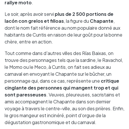
rallye moto
.
Le soir, après avoir servi
plus de 2 500 portions de
lacón con grelos et filloas
, la figure du
Chapante
,
dont le nom fait référence au nom populaire donné aux
habitants de Cuntis en raison de leur goût pour la bonne
chère, entre en action.
Tout comme dans d'autres villes des Rías Baixas, on
trouve des personnages tels que la sardine, le Ravachol,
le Momo ou le Meco, à Cuntis, on fait ses adieux au
carnaval en envoyant le Chapante sur le bûcher, un
personnage qui, dans ce cas, représente une
critique
cinglante des personnes qui mangent trop et qui
sont paresseuses
. Veuves, pleureuses, sacristains et
amis accompagnent le Chapante dans son dernier
voyage à travers le centre-ville, au son des prières. Enfin,
le gros mangeur est incinéré, point d'orgue de la
dégustation gastronomique et du carnaval.