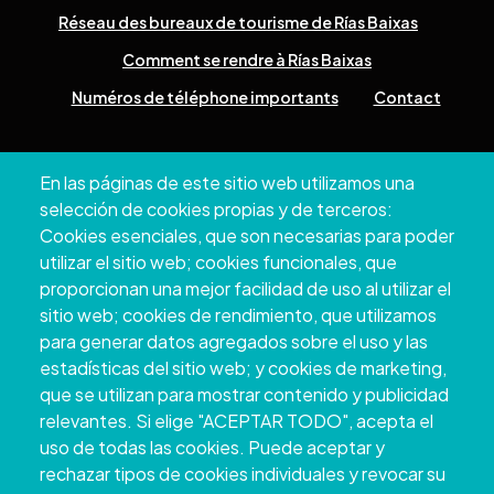
Réseau des bureaux de tourisme de Rías Baixas
Comment se rendre à Rías Baixas
Numéros de téléphone importants
Contact
Pazo Deputación Provincial. Avda. Montero Ríos, s/n - 36071
En las páginas de este sitio web utilizamos una
Pontevedra
selección de cookies propias y de terceros:
+34 986 804 100 | +34 986 804 124
Cookies esenciales, que son necesarias para poder
utilizar el sitio web; cookies funcionales, que
proporcionan una mejor facilidad de uso al utilizar el
sitio web; cookies de rendimiento, que utilizamos
para generar datos agregados sobre el uso y las
estadísticas del sitio web; y cookies de marketing,
que se utilizan para mostrar contenido y publicidad
relevantes. Si elige "ACEPTAR TODO", acepta el
uso de todas las cookies. Puede aceptar y
rechazar tipos de cookies individuales y revocar su
Copyright © 2026. Conseil provincial de