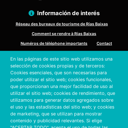
Información de interés
Réseau des bureaux de tourisme de Rías Baixas
Comment se rendre à Rías Baixas
Numéros de téléphone importants
Contact
En las páginas de este sitio web utilizamos una
Pazo Deputación Provincial. Avda. Montero Ríos, s/n - 36071
selección de cookies propias y de terceros:
Pontevedra
Cookies esenciales, que son necesarias para
+34 986 804 100 | +34 986 804 124
poder utilizar el sitio web; cookies funcionales,
que proporcionan una mejor facilidad de uso al
utilizar el sitio web; cookies de rendimiento, que
utilizamos para generar datos agregados sobre
el uso y las estadísticas del sitio web; y cookies
de marketing, que se utilizan para mostrar
contenido y publicidad relevantes. Si elige
"ACEPTAR TODO", acepta el uso de todas las