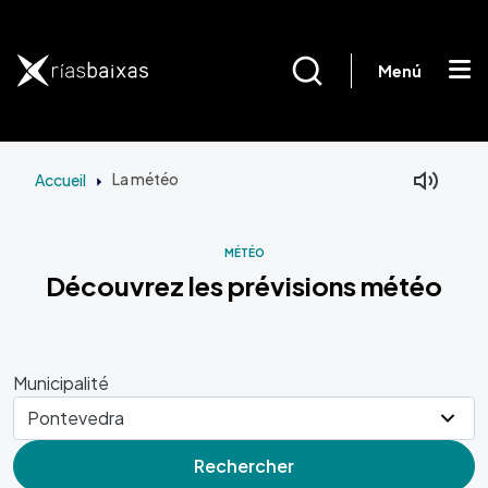
Aller au contenu principal
Menú
Accueil
La météo
MÉTÉO
Découvrez les prévisions météo
Municipalité
Rechercher