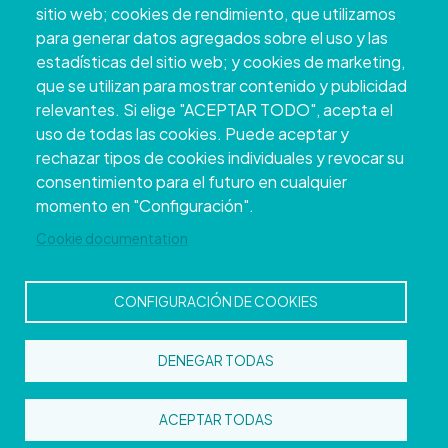
sitio web; cookies de rendimiento, que utilizamos
para generar datos agregados sobre el uso y las
estadísticas del sitio web; y cookies de marketing,
que se utilizan para mostrar contenido y publicidad
relevantes. Si elige "ACEPTAR TODO", acepta el
uso de todas las cookies. Puede aceptar y
rechazar tipos de cookies individuales y revocar su
Copyright © 2026. Conseil provincial de
consentimiento para el futuro en cualquier
Pontevedra.
Tous droits réservés
momento en "Configuración".
Disclamer
Accessibilité
Privacy Policy
Cookie Policy
Site map
Cookie documentation
CONFIGURACIÓN DE COOKIES
DENEGAR TODAS
ACEPTAR TODAS