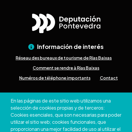
Información de interés
Réseau des bureaux de tourisme de Rías Baixas
Comment se rendre à Rías Baixas
Numéros de téléphone importants
Contact
Pazo Deputación Provincial. Avda. Montero Ríos, s/n - 36071
En las páginas de este sitio web utilizamos una
Pontevedra
selección de cookies propias y de terceros:
+34 986 804 100 | +34 986 804 124
Cookies esenciales, que son necesarias para poder
utilizar el sitio web; cookies funcionales, que
proporcionan una mejor facilidad de uso al utilizar el