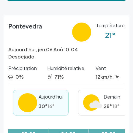
Pontevedra
Température
21°
Aujourd'hui, jeu 06 Aoû 10:04
Despejado
Précipitation
Humidité relative
Vent
0%
71%
12km/h
Aujourd'hui
Demain
30°
16°
28°
18°