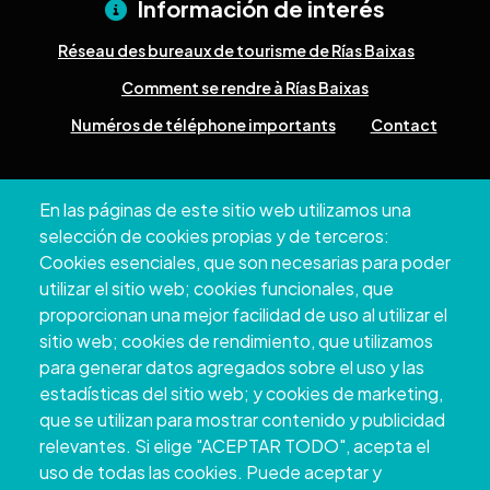
Información de interés
Réseau des bureaux de tourisme de Rías Baixas
Comment se rendre à Rías Baixas
Numéros de téléphone importants
Contact
Pazo Deputación Provincial. Avda. Montero Ríos, s/n - 36071
En las páginas de este sitio web utilizamos una
Pontevedra
selección de cookies propias y de terceros:
+34 986 804 100 | +34 986 804 124
Cookies esenciales, que son necesarias para poder
utilizar el sitio web; cookies funcionales, que
proporcionan una mejor facilidad de uso al utilizar el
sitio web; cookies de rendimiento, que utilizamos
para generar datos agregados sobre el uso y las
estadísticas del sitio web; y cookies de marketing,
que se utilizan para mostrar contenido y publicidad
relevantes. Si elige "ACEPTAR TODO", acepta el
uso de todas las cookies. Puede aceptar y