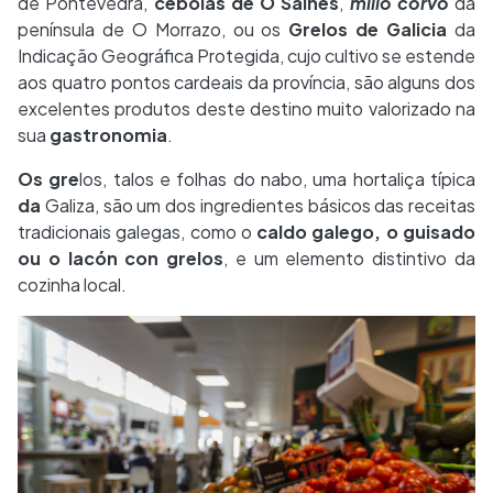
de Pontevedra,
cebolas de O Salnés
,
millo corvo
da
península de O Morrazo, ou os
Grelos de Galicia
da
Indicação Geográfica Protegida, cujo cultivo se estende
aos quatro pontos cardeais da província, são alguns dos
excelentes produtos deste destino muito valorizado na
sua
gastronomia
.
Os gre
los, talos e folhas do nabo, uma hortaliça típica
da
Galiza, são um dos ingredientes básicos das receitas
tradicionais galegas, como o
caldo galego, o guisado
ou o lacón con grelos
, e um elemento distintivo da
cozinha local.