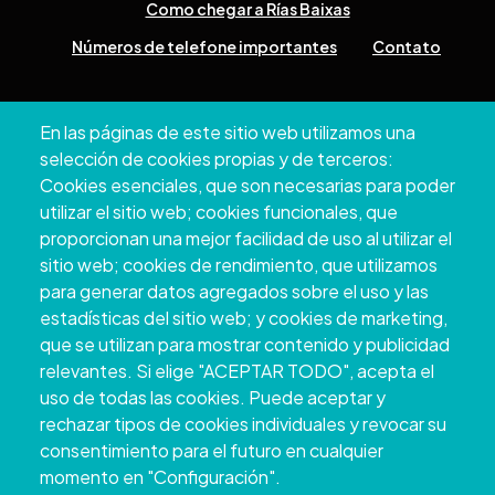
Como chegar a Rías Baixas
Números de telefone importantes
Contato
Pazo Deputación Provincial. Avda. Montero Ríos, s/n - 36071
En las páginas de este sitio web utilizamos una
Pontevedra
selección de cookies propias y de terceros:
+34 986 804 100 | +34 986 804 124
Cookies esenciales, que son necesarias para poder
utilizar el sitio web; cookies funcionales, que
proporcionan una mejor facilidad de uso al utilizar el
sitio web; cookies de rendimiento, que utilizamos
para generar datos agregados sobre el uso y las
estadísticas del sitio web; y cookies de marketing,
que se utilizan para mostrar contenido y publicidad
relevantes. Si elige "ACEPTAR TODO", acepta el
uso de todas las cookies. Puede aceptar y
rechazar tipos de cookies individuales y revocar su
Copyright © 2026. Conselho Provincial de
consentimiento para el futuro en cualquier
Pontevedra.
Todos os direitos reservados
momento en "Configuración".