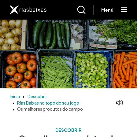
Passar para o conteúdo principal
Menú
Início
Descobrir
Rías Baixas no topo do seu jogo
Os melhores produtos do campo
DESCOBRIR