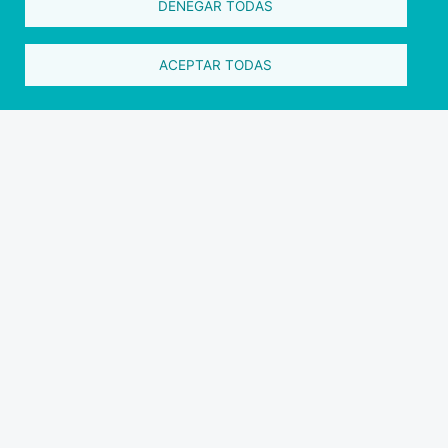
DENEGAR TODAS
Como chegar a Rías Baixas
Números de telefone importantes
Contato
ACEPTAR TODAS
Pazo Deputación Provincial. Avda. Montero Ríos, s/n - 36071
Pontevedra
+34 986 804 100 | +34 986 804 124
Copyright © 2026. Conselho Provincial de
Pontevedra.
Todos os direitos reservados