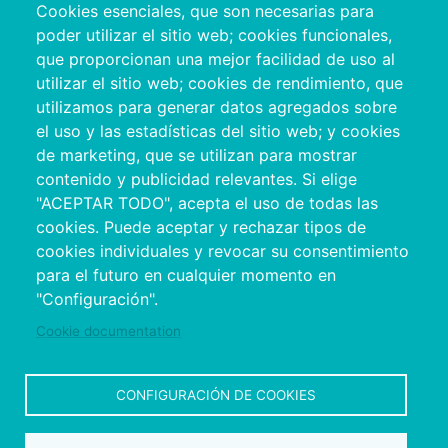
Cookies esenciales, que son necesarias para
Relatório de Época Alta verão 2023
poder utilizar el sitio web; cookies funcionales,
Análise de destinos “Praias sem
que proporcionan una mejor facilidad de uso al
limites”
utilizar el sitio web; cookies de rendimiento, que
utilizamos para generar datos agregados sobre
el uso y las estadísticas del sitio web; y cookies
Não encontrou o que procurava?
Escreva-nos
de marketing, que se utilizan para mostrar
contenido y publicidad relevantes. Si elige
"ACEPTAR TODO", acepta el uso de todas las
cookies. Puede aceptar y rechazar tipos de
cookies individuales y revocar su consentimiento
para el futuro en cualquier momento en
"Configuración".
Cookie documentation
Información de interés
CONFIGURACIÓN DE COOKIES
Rede de escritórios de Turismo de Rías Baixas