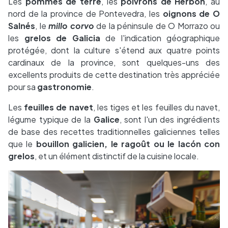
Les
pommes de terre
, les
poivrons de Herbón
, au
nord de la province de Pontevedra, les
oignons de O
Salnés
, le
millo corvo
de la péninsule de O Morrazo ou
les
grelos de Galicia
de l'indication géographique
protégée, dont la culture s'étend aux quatre points
cardinaux de la province, sont quelques-uns des
excellents produits de cette destination très appréciée
pour sa
gastronomie
.
Les
feuilles de navet
, les tiges et les feuilles du navet,
légume typique de la
Galice
, sont l'un des ingrédients
de base des recettes traditionnelles galiciennes telles
que le
bouillon galicien, le ragoût ou le lacón con
grelos
, et un élément distinctif de la cuisine locale.