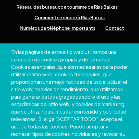
Réseau des bureaux de tourisme de Rías Baixas
Comment se rendre à Rías Baixas
Numéros de téléphone importants
Contact
Pazo Deputación Provincial. Avda. Montero Ríos, s/n - 36071
En las páginas de este sitio web utilizamos una
Pontevedra
selección de cookies propias y de terceros:
+34 986 804 100 | +34 986 804 124
Cookies esenciales, que son necesarias para poder
utilizar el sitio web; cookies funcionales, que
proporcionan una mejor facilidad de uso al utilizar el
sitio web; cookies de rendimiento, que utilizamos
para generar datos agregados sobre el uso y las
estadísticas del sitio web; y cookies de marketing,
que se utilizan para mostrar contenido y publicidad
relevantes. Si elige "ACEPTAR TODO", acepta el
uso de todas las cookies. Puede aceptar y
rechazar tipos de cookies individuales y revocar su
Copyright © 2026. Conseil provincial de