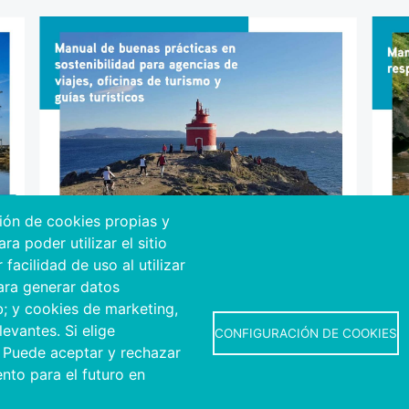
ción de cookies propias y
a poder utilizar el sitio
acilidad de uso al utilizar
para generar datos
Cliquez sur l'image pour télécharger le
Cliqu
b; y cookies de marketing,
Manuel pour les agences, les bureaux et les
Manu
evantes. Si elige
guides.
CONFIGURACIÓN DE COOKIES
 Puede aceptar y rechazar
nto para el futuro en