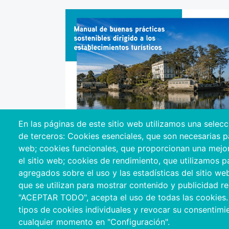
En las páginas de este sitio web utilizamos una selec
de terceros: Cookies esenciales, que son necesarias par
web; cookies funcionales, que proporcionan una mejor f
el sitio web; cookies de rendimiento, que utilizamos 
Cliquez sur l'image pour télécharger le
agregados sobre el uso y las estadísticas del sitio we
Manuel pour les établissements
que se utilizan para mostrar contenido y publicidad rel
touristiques.
"ACEPTAR TODO", acepta el uso de todas las cookies.
tipos de cookies individuales y revocar su consentimie
cualquier momento en "Configuración".