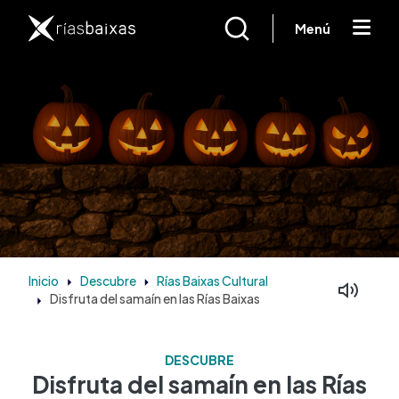
Pasar al contenido principal
Menú
Inicio
Descubre
Rías Baixas Cultural
Disfruta del samaín en las Rías Baixas
DESCUBRE
Disfruta del samaín en las Rías