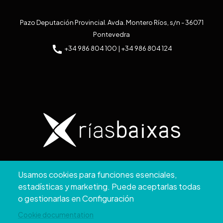
Pazo Deputación Provincial. Avda. Montero Ríos, s/n - 36071
Pontevedra
+34 986 804 100 | +34 986 804 124
Copyright © 2026. Diputación de Pontevedra.
Usamos cookies para funciones esenciales,
Reservados todos los derechos
estadísticas y marketing. Puede aceptarlas todas
Aviso
Accesibilidad
Protección de
Política de
Mapa
o gestionarlas en Configuración
Legal
datos
cookies
web
Cookie documentation