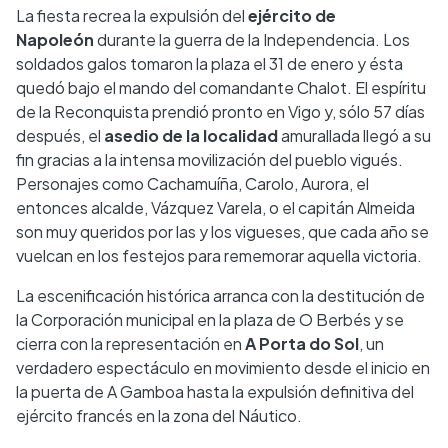
La fiesta recrea la expulsión del
ejército de
Napoleón
durante la guerra de la Independencia. Los
soldados galos tomaron la plaza el 31 de enero y ésta
quedó bajo el mando del comandante Chalot. El espíritu
de la Reconquista prendió pronto en Vigo y, sólo 57 días
después, el
asedio de la localidad
amurallada llegó a su
fin gracias a la intensa movilización del pueblo vigués.
Personajes como Cachamuíña, Carolo, Aurora, el
entonces alcalde, Vázquez Varela, o el capitán Almeida
son muy queridos por las y los vigueses, que cada año se
vuelcan en los festejos para rememorar aquella victoria.
La escenificación histórica arranca con la destitución de
la Corporación municipal en la plaza de O Berbés y se
cierra con la representación en
A Porta do Sol
, un
verdadero espectáculo en movimiento desde el inicio en
la puerta de A Gamboa hasta la expulsión definitiva del
ejército francés en la zona del Náutico.