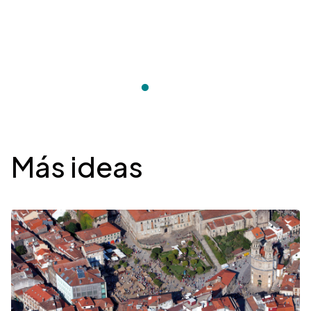
Desplegable
Más ideas