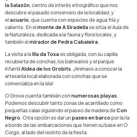
la Salazón
, centro de interés etnográfico que nos
descubre el pasado conservero de la localidad, y
el
acuario
, que cuenta con especies de agua fría y
caliente. En el
monte de A Siradella
se sitúa el Aula de
la Naturaleza, dedicada a la fauna y flora locales, y
también el
mirador de Pedra Cabaleira
.
La visita a la
Illa da Toxa
es obligada, con su capilla
recubierta de conchas, los balnearios y el parque
infantil
Aldea de los Grobits
. ¡Animaos a conocer la
artesanía local elaborada con conchas que se
comercializa en la isla!
O Grove cuenta también con
numerosas playas
.
Podemos descubrir tanto zonas de acantilado como
pequeñas calas siguiendo el paseo de madera de
Con
Negro
. Otra opción es dar un
paseo en barco
por la ría
a bordo de las embarcaciones que tienen su base en O
Corgo, al lado del recinto de la fiesta.