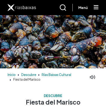
Pasar al contenido principal
Menú
Inicio
Descubre
Rías Baixas Cultural
Fiesta del Marisco
DESCUBRE
Fiesta del Marisco