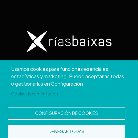
Copyright © 2026. Diputación de Pontevedra.
Usamos cookies para funciones esenciales,
Reservados todos los derechos
estadísticas y marketing. Puede aceptarlas todas
Aviso
Accesibilidad
Protección de
Política de
Mapa
o gestionarlas en Configuración
Legal
datos
cookies
web
Cookie documentation
CONFIGURACIÓN DE COOKIES
DENEGAR TODAS