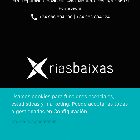
Pazo Deputación Provincial. Avda. Montero Ríos, s/n - 36071
Pontevedra
+34 986 804 100 | +34 986 804 124
Copyright © 2026. Diputación de Pontevedra.
Usamos cookies para funciones esenciales,
Reservados todos los derechos
estadísticas y marketing. Puede aceptarlas todas
Aviso
Accesibilidad
Protección de
Política de
Mapa
o gestionarlas en Configuración
Legal
datos
cookies
web
Cookie documentation