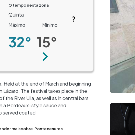
O tempo nesta zona
Quinta
Máximo
Mínimo
32°
15°
Seguinte
lla. Held at the end of March and beginning
n Lázaro. The festival takes place in the
 the River Ulla, as well as in central bars
+
ith a Bordeaux-style sauce and
Imagem
−
lso served coated
ender mais sobre
Pontecesures