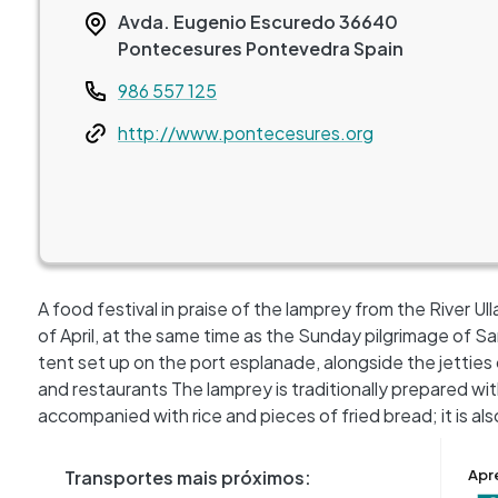
Avda. Eugenio Escuredo
36640
Pontecesures
Pontevedra
Spain
Teléfono
986 557 125
Web
http://www.pontecesures.org
A food festival in praise of the lamprey from the River U
of April, at the same time as the Sunday pilgrimage of Sa
tent set up on the port esplanade, alongside the jetties of
and restaurants The lamprey is traditionally prepared w
accompanied with rice and pieces of fried bread; it is a
Transportes mais próximos:
Apr