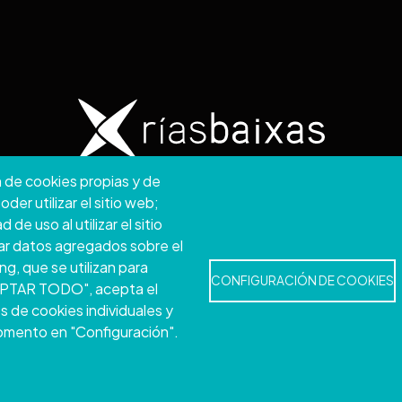
n de cookies propias y de
2026. Conselho Provincial de Pontevedra.
Todos os direi
er utilizar el sitio web;
e uso al utilizar el sitio
Disclamer
Accessibility
Privacy Policy
Cookie Policy
Site map
ar datos agregados sobre el
ng, que se utilizan para
CONFIGURACIÓN DE COOKIES
ACEPTAR TODO", acepta el
s de cookies individuales y
momento en "Configuración".