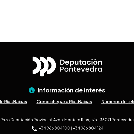
Información de interés
e Rías Baixas
Como chegar a Rías Baixas
Números de tel
Pazo Deputación Provincial. Avda. Montero Ríos, s/n - 36071 Pontevedra
+34 986 804 100 | +34 986 804 124