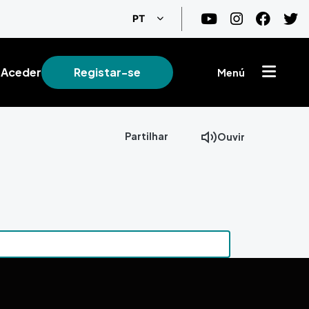
Lista de ações adicionais
PT
Aceder
Registar-se
Menú
Partilhar
Ouvir