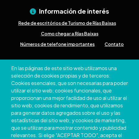
Información de interés
Rede de escritórios de Turismo de Rías Baixas
Como chegar a Rías Baixas
Números de telefone importantes
Contato
Pazo Deputación Provincial. Avda. Montero Ríos, s/n - 36071
En las páginas de este sitio web utilizamos una
Pontevedra
selección de cookies propias y de terceros:
+34 986 804 100 | +34 986 804 124
Cookies esenciales, que son necesarias para poder
utilizar el sitio web; cookies funcionales, que
proporcionan una mejor facilidad de uso al utilizar el
sitio web; cookies de rendimiento, que utilizamos
para generar datos agregados sobre el uso y las
estadísticas del sitio web; y cookies de marketing,
que se utilizan para mostrar contenido y publicidad
relevantes. Si elige "ACEPTAR TODO", acepta el