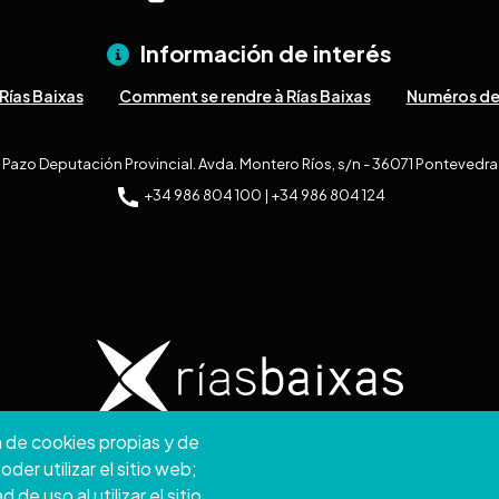
Información de interés
Rías Baixas
Comment se rendre à Rías Baixas
Numéros de
Pazo Deputación Provincial. Avda. Montero Ríos, s/n - 36071 Pontevedra
+34 986 804 100 | +34 986 804 124
n de cookies propias y de
ht © 2026. Conseil provincial de Pontevedra.
Tous droits
er utilizar el sitio web;
e uso al utilizar el sitio
Disclamer
Accessibilité
Privacy Policy
Cookie Policy
Site map