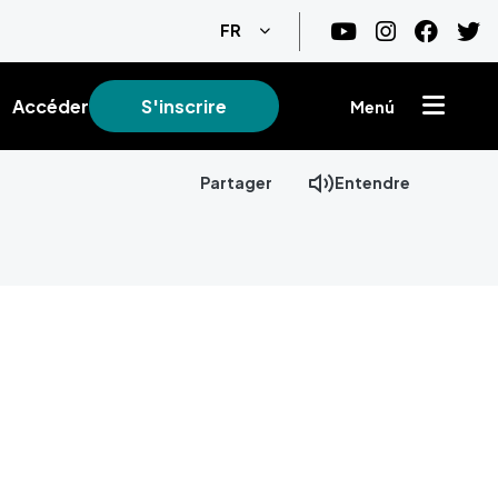
Lister les actions supplémentair
FR
Accéder
S'inscrire
Menú
Partager
Entendre
+
−