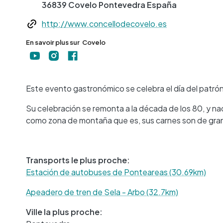
36839
Covelo
Pontevedra
España
Web
http://www.concellodecovelo.es
En savoir plus sur
Covelo
Este evento gastronómico se celebra el día del patrón 
Su celebración se remonta a la década de los 80, y nac
como zona de montaña que es, sus carnes son de gran
Transports le plus proche:
Estación de autobuses de Ponteareas (30.69km)
Apeadero de tren de Sela - Arbo (32.7km)
Ville la plus proche: