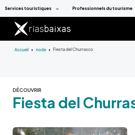
Aller au contenu principal
Services touristiques
Professionnels du tourisme
Accueil
node
Fiesta del Churrasco
DÉCOUVRIR
Fiesta del Churra
Image