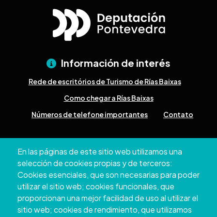
Información de interés
Rede de escritórios de Turismo de Rías Baixas
Como chegar a Rías Baixas
Números de telefone importantes
Contato
Pazo Deputación Provincial. Avda. Montero Ríos, s/n - 36071
En las páginas de este sitio web utilizamos una
Pontevedra
selección de cookies propias y de terceros:
+34 986 804 100 | +34 986 804 124
Cookies esenciales, que son necesarias para poder
utilizar el sitio web; cookies funcionales, que
proporcionan una mejor facilidad de uso al utilizar el
sitio web; cookies de rendimiento, que utilizamos