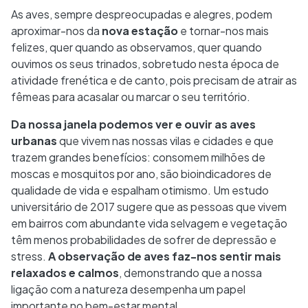
As aves, sempre despreocupadas e alegres, podem
aproximar-nos da
nova estação
e tornar-nos mais
felizes, quer quando as observamos, quer quando
ouvimos os seus trinados, sobretudo nesta época de
atividade frenética e de canto, pois precisam de atrair as
fêmeas para acasalar ou marcar o seu território.
Da nossa janela podemos ver e ouvir as aves
urbanas
que vivem nas nossas vilas e cidades e que
trazem grandes benefícios: consomem milhões de
moscas e mosquitos por ano, são bioindicadores de
qualidade de vida e espalham otimismo. Um estudo
universitário de 2017 sugere que as pessoas que vivem
em bairros com abundante vida selvagem e vegetação
têm menos probabilidades de sofrer de depressão e
stress.
A observação de aves faz-nos sentir mais
relaxados e calmos
, demonstrando que a nossa
ligação com a natureza desempenha um papel
importante no bem-estar mental.