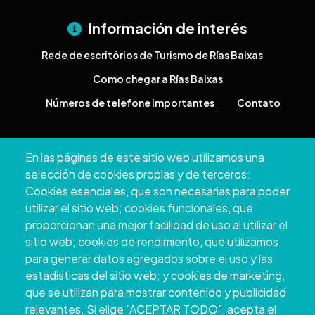
Información de interés
Rede de escritórios de Turismo de Rías Baixas
Como chegar a Rías Baixas
Números de telefone importantes
Contato
Pazo Deputación Provincial. Avda. Montero Ríos, s/n - 36071
En las páginas de este sitio web utilizamos una
Pontevedra
selección de cookies propias y de terceros:
+34 986 804 100 | +34 986 804 124
Cookies esenciales, que son necesarias para poder
utilizar el sitio web; cookies funcionales, que
proporcionan una mejor facilidad de uso al utilizar el
sitio web; cookies de rendimiento, que utilizamos
para generar datos agregados sobre el uso y las
estadísticas del sitio web; y cookies de marketing,
que se utilizan para mostrar contenido y publicidad
relevantes. Si elige "ACEPTAR TODO", acepta el