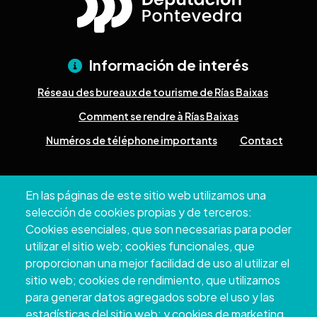
Información de interés
Réseau des bureaux de tourisme de Rías Baixas
Comment se rendre à Rías Baixas
Numéros de téléphone importants
Contact
Pazo Deputación Provincial. Avda. Montero Ríos, s/n - 36071
En las páginas de este sitio web utilizamos una
Pontevedra
selección de cookies propias y de terceros:
+34 986 804 100 | +34 986 804 124
Cookies esenciales, que son necesarias para poder
utilizar el sitio web; cookies funcionales, que
proporcionan una mejor facilidad de uso al utilizar el
sitio web; cookies de rendimiento, que utilizamos
para generar datos agregados sobre el uso y las
estadísticas del sitio web; y cookies de marketing,