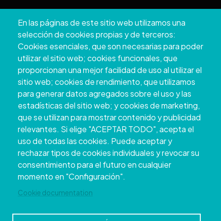
Pazo Deputación Provincial. Avda. Montero Ríos, s/n - 36071
En las páginas de este sitio web utilizamos una
Pontevedra
selección de cookies propias y de terceros:
+34 986 804 100 | +34 986 804 124
Cookies esenciales, que son necesarias para poder
utilizar el sitio web; cookies funcionales, que
proporcionan una mejor facilidad de uso al utilizar el
sitio web; cookies de rendimiento, que utilizamos
para generar datos agregados sobre el uso y las
estadísticas del sitio web; y cookies de marketing,
que se utilizan para mostrar contenido y publicidad
relevantes. Si elige "ACEPTAR TODO", acepta el
uso de todas las cookies. Puede aceptar y
rechazar tipos de cookies individuales y revocar su
Copyright © 2026. Conseil provincial de
consentimiento para el futuro en cualquier
Pontevedra.
Tous droits réservés
momento en "Configuración".
Disclamer
Accessibilité
Privacy Policy
Cookie Policy
Site map
Cookie documentation