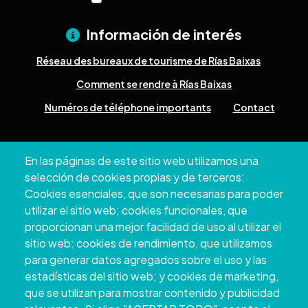
Información de interés
Réseau des bureaux de tourisme de Rías Baixas
Comment se rendre à Rías Baixas
Numéros de téléphone importants
Contact
Pazo Deputación Provincial. Avda. Montero Ríos, s/n - 36071
En las páginas de este sitio web utilizamos una
Pontevedra
selección de cookies propias y de terceros:
+34 986 804 100 | +34 986 804 124
Cookies esenciales, que son necesarias para poder
utilizar el sitio web; cookies funcionales, que
proporcionan una mejor facilidad de uso al utilizar el
sitio web; cookies de rendimiento, que utilizamos
para generar datos agregados sobre el uso y las
estadísticas del sitio web; y cookies de marketing,
que se utilizan para mostrar contenido y publicidad