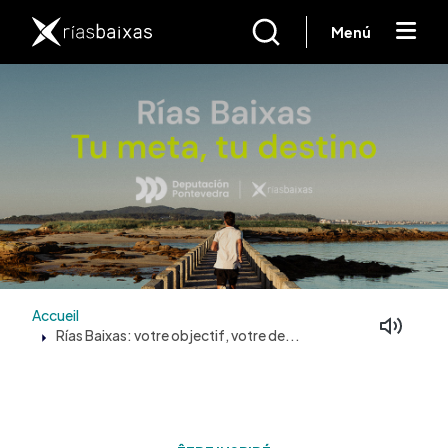
Aller au contenu principal
Menú
Accueil
Rías Baixas: votre objectif, votre de...