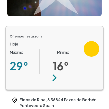
O tempo nesta zona
Hoje
Máximo
Mínimo
29°
16°
Seguinte
Eidos de Riba, 3
36844
Pazos de Borbén
Pontevedra
Spain