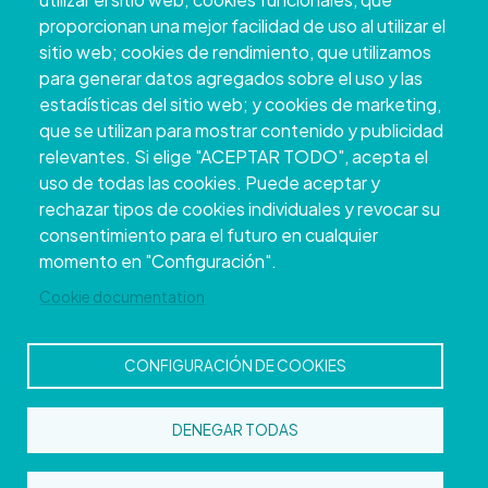
proporcionan una mejor facilidad de uso al utilizar el
sitio web; cookies de rendimiento, que utilizamos
para generar datos agregados sobre el uso y las
estadísticas del sitio web; y cookies de marketing,
que se utilizan para mostrar contenido y publicidad
relevantes. Si elige "ACEPTAR TODO", acepta el
uso de todas las cookies. Puede aceptar y
rechazar tipos de cookies individuales y revocar su
Copyright © 2026. Conselho Provincial de
consentimiento para el futuro en cualquier
Pontevedra.
Todos os direitos reservados
momento en "Configuración".
Disclamer
Accessibility
Privacy Policy
Cookie Policy
Site map
Cookie documentation
CONFIGURACIÓN DE COOKIES
DENEGAR TODAS