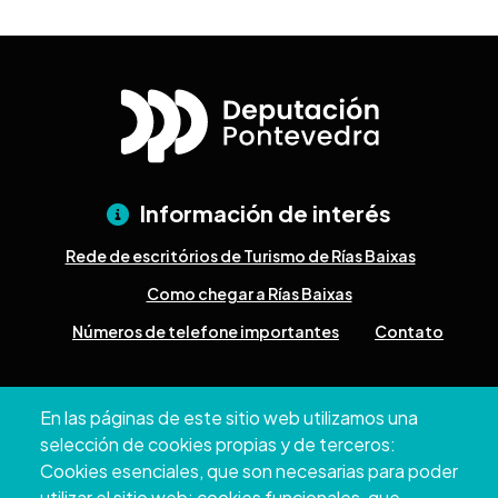
Información de interés
Rede de escritórios de Turismo de Rías Baixas
Como chegar a Rías Baixas
Números de telefone importantes
Contato
Pazo Deputación Provincial. Avda. Montero Ríos, s/n - 36071
En las páginas de este sitio web utilizamos una
Pontevedra
selección de cookies propias y de terceros:
+34 986 804 100 | +34 986 804 124
Cookies esenciales, que son necesarias para poder
utilizar el sitio web; cookies funcionales, que