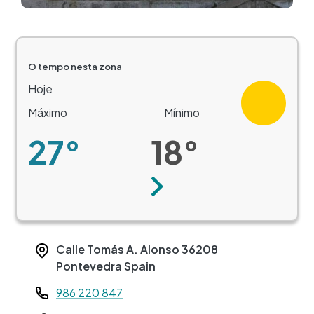
O tempo nesta zona
Hoje
Máximo
Mínimo
27°
18°
Seguinte
Calle Tomás A. Alonso
36208
Pontevedra
Spain
Teléfono
986 220 847