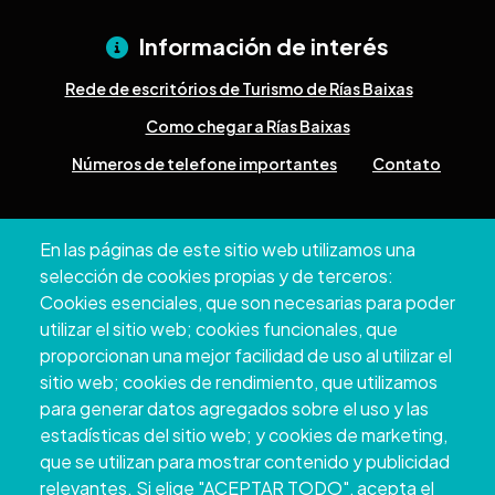
Información de interés
Rede de escritórios de Turismo de Rías Baixas
Como chegar a Rías Baixas
Números de telefone importantes
Contato
Pazo Deputación Provincial. Avda. Montero Ríos, s/n - 36071
En las páginas de este sitio web utilizamos una
Pontevedra
selección de cookies propias y de terceros:
+34 986 804 100 | +34 986 804 124
Cookies esenciales, que son necesarias para poder
utilizar el sitio web; cookies funcionales, que
proporcionan una mejor facilidad de uso al utilizar el
sitio web; cookies de rendimiento, que utilizamos
para generar datos agregados sobre el uso y las
estadísticas del sitio web; y cookies de marketing,
que se utilizan para mostrar contenido y publicidad
relevantes. Si elige "ACEPTAR TODO", acepta el