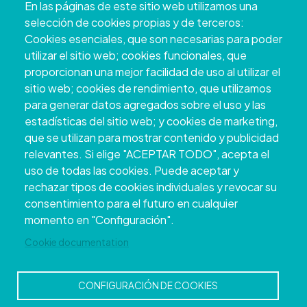
En las páginas de este sitio web utilizamos una
Pontevedra
selección de cookies propias y de terceros:
+34 986 804 100 | +34 986 804 124
Cookies esenciales, que son necesarias para poder
utilizar el sitio web; cookies funcionales, que
proporcionan una mejor facilidad de uso al utilizar el
sitio web; cookies de rendimiento, que utilizamos
para generar datos agregados sobre el uso y las
estadísticas del sitio web; y cookies de marketing,
que se utilizan para mostrar contenido y publicidad
relevantes. Si elige "ACEPTAR TODO", acepta el
uso de todas las cookies. Puede aceptar y
rechazar tipos de cookies individuales y revocar su
Copyright © 2026. Conselho Provincial de
consentimiento para el futuro en cualquier
Pontevedra.
Todos os direitos reservados
momento en "Configuración".
Disclamer
Accessibility
Privacy Policy
Cookie Policy
Site map
Cookie documentation
CONFIGURACIÓN DE COOKIES