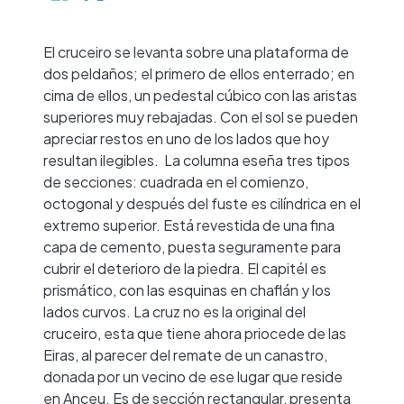
−
El cruceiro se levanta sobre una plataforma de
dos peldaños; el primero de ellos enterrado; en
cima de ellos, un pedestal cúbico con las aristas
superiores muy rebajadas. Con el sol se pueden
apreciar restos en uno de los lados que hoy
resultan ilegibles. La columna eseña tres tipos
de secciones: cuadrada en el comienzo,
octogonal y después del fuste es cilíndrica en el
extremo superior. Está revestida de una fina
capa de cemento, puesta seguramente para
cubrir el deterioro de la piedra. El capitél es
prismático, con las esquinas en chaflán y los
lados curvos. La cruz no es la original del
cruceiro, esta que tiene ahora priocede de las
Eiras, al parecer del remate de un canastro,
donada por un vecino de ese lugar que reside
en Anceu. Es de sección rectangular, presenta