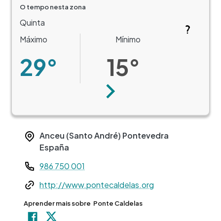
O tempo nesta zona
Quinta
Máximo
Mínimo
29°
15°
Seguinte
Anceu (Santo André)
Pontevedra
España
Teléfono
986 750 001
Web
http://www.pontecaldelas.org
Aprender mais sobre
Ponte Caldelas
+