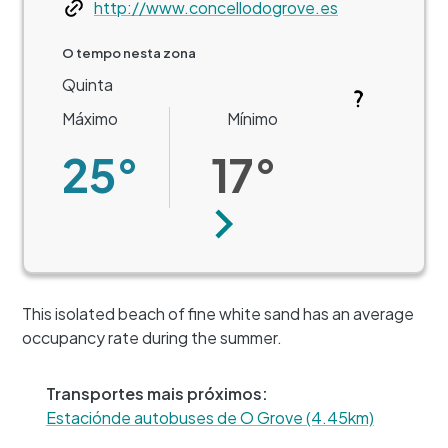
Web
http://www.concellodogrove.es
O tempo nesta zona
Quinta
Máximo
Mínimo
25°
17°
Seguinte
+
This isolated beach of fine white sand has an average
−
occupancy rate during the summer.
Transportes mais próximos:
Estaciónde autobuses de O Grove (4.45km)