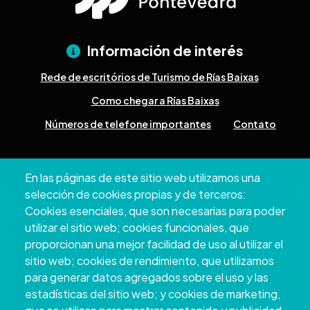
Información de interés
Rede de escritórios de Turismo de Rías Baixas
Como chegar a Rías Baixas
Números de telefone importantes
Contato
Pazo Deputación Provincial. Avda. Montero Ríos, s/n - 36071
En las páginas de este sitio web utilizamos una
Pontevedra
selección de cookies propias y de terceros:
+34 986 804 100 | +34 986 804 124
Cookies esenciales, que son necesarias para poder
utilizar el sitio web; cookies funcionales, que
proporcionan una mejor facilidad de uso al utilizar el
sitio web; cookies de rendimiento, que utilizamos
para generar datos agregados sobre el uso y las
estadísticas del sitio web; y cookies de marketing,