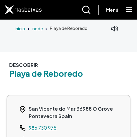
Passar para o conteúdo principal
Menú
Início
node
Playa de Reboredo
DESCOBRIR
Playa de Reboredo
San Vicente do Mar
36988
O Grove
Pontevedra
Spain
Teléfono
986 730 975