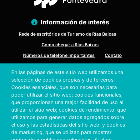
Información de interés
Rede de escritórios de Turismo de Rías Baixas
Como chegar a Rías Baixas
Números de telefone importantes
Contato
En las páginas de este sitio web utilizamos una
Pazo Deputación Provincial. Avda. Montero Ríos, s/n - 36071
selección de cookies propias y de terceros:
Pontevedra
Cookies esenciales, que son necesarias para
+34 986 804 100 | +34 986 804 124
poder utilizar el sitio web; cookies funcionales,
que proporcionan una mejor facilidad de uso al
utilizar el sitio web; cookies de rendimiento, que
utilizamos para generar datos agregados sobre
el uso y las estadísticas del sitio web; y cookies
de marketing, que se utilizan para mostrar
contenido y publicidad relevantes. Si elige