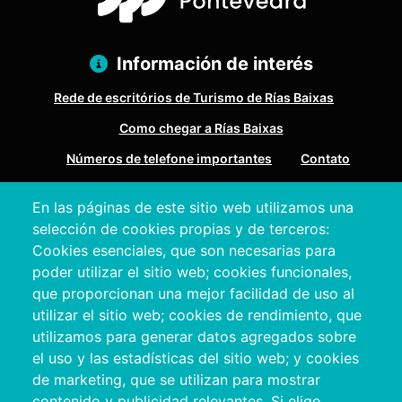
Información de interés
Rede de escritórios de Turismo de Rías Baixas
Como chegar a Rías Baixas
Números de telefone importantes
Contato
En las páginas de este sitio web utilizamos una
Pazo Deputación Provincial. Avda. Montero Ríos, s/n - 36071
selección de cookies propias y de terceros:
Pontevedra
Cookies esenciales, que son necesarias para
+34 986 804 100 | +34 986 804 124
poder utilizar el sitio web; cookies funcionales,
que proporcionan una mejor facilidad de uso al
utilizar el sitio web; cookies de rendimiento, que
utilizamos para generar datos agregados sobre
el uso y las estadísticas del sitio web; y cookies
de marketing, que se utilizan para mostrar
contenido y publicidad relevantes. Si elige