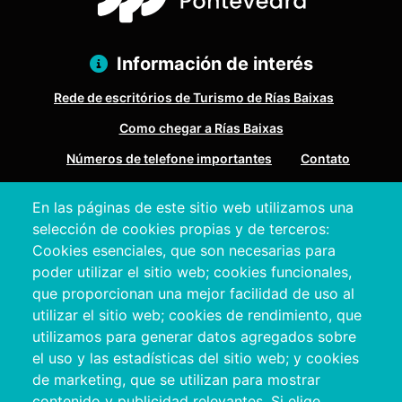
Información de interés
Rede de escritórios de Turismo de Rías Baixas
Como chegar a Rías Baixas
Números de telefone importantes
Contato
En las páginas de este sitio web utilizamos una
Pazo Deputación Provincial. Avda. Montero Ríos, s/n - 36071
selección de cookies propias y de terceros:
Pontevedra
Cookies esenciales, que son necesarias para
+34 986 804 100 | +34 986 804 124
poder utilizar el sitio web; cookies funcionales,
que proporcionan una mejor facilidad de uso al
utilizar el sitio web; cookies de rendimiento, que
utilizamos para generar datos agregados sobre
el uso y las estadísticas del sitio web; y cookies
de marketing, que se utilizan para mostrar
contenido y publicidad relevantes. Si elige