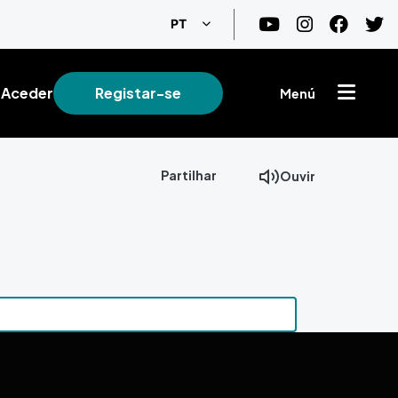
Lista de ações adicionais
PT
Aceder
Registar-se
Menú
Partilhar
Ouvir