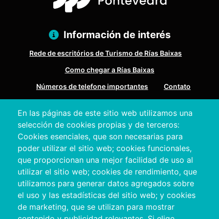
Información de interés
Rede de escritórios de Turismo de Rías Baixas
Como chegar a Rías Baixas
Números de telefone importantes
Contato
En las páginas de este sitio web utilizamos una
Pazo Deputación Provincial. Avda. Montero Ríos, s/n - 36071
selección de cookies propias y de terceros:
Pontevedra
Cookies esenciales, que son necesarias para
+34 986 804 100 | +34 986 804 124
poder utilizar el sitio web; cookies funcionales,
que proporcionan una mejor facilidad de uso al
utilizar el sitio web; cookies de rendimiento, que
utilizamos para generar datos agregados sobre
el uso y las estadísticas del sitio web; y cookies
de marketing, que se utilizan para mostrar
contenido y publicidad relevantes. Si elige