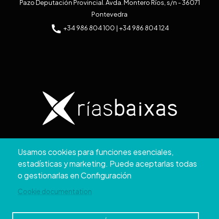
Pazo Deputación Provincial. Avda. Montero Ríos, s/n - 36071
Pontevedra
+34 986 804 100 | +34 986 804 124
Copyright © 2026. Diputación de Pontevedra.
Usamos cookies para funciones esenciales,
Reservados todos los derechos
estadísticas y marketing. Puede aceptarlas todas
Aviso
Accesibilidad
Protección de
Política de
Mapa
o gestionarlas en Configuración
Legal
datos
cookies
web
Cookie documentation