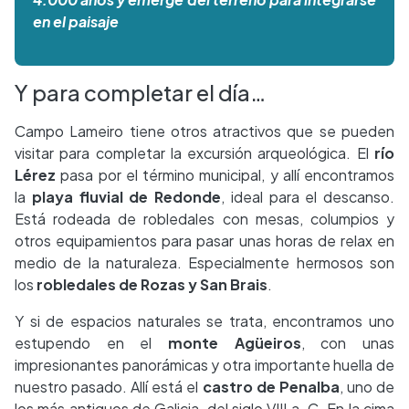
en el paisaje
Y para completar el día…
Campo Lameiro tiene otros atractivos que se pueden
visitar para completar la excursión arqueológica. El
río
Lérez
pasa por el término municipal, y allí encontramos
la
playa fluvial de Redonde
, ideal para el descanso.
Está rodeada de robledales con mesas, columpios y
otros equipamientos para pasar unas horas de relax en
medio de la naturaleza. Especialmente hermosos son
los
robledales de Rozas y San Brais
.
Y si de espacios naturales se trata, encontramos uno
estupendo en el
monte Agüeiros
, con unas
impresionantes panorámicas y otra importante huella de
nuestro pasado. Allí está el
castro de Penalba
, uno de
los más antiguos de Galicia, del siglo VIII a. C. En la cima