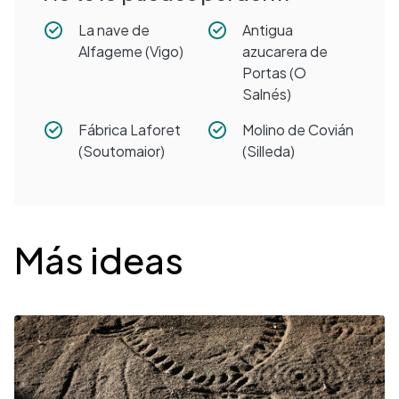
La nave de
Antigua
Alfageme (Vigo)
azucarera de
Portas (O
Salnés)
Fábrica Laforet
Molino de Covián
(Soutomaior)
(Silleda)
Desplegable
Más ideas