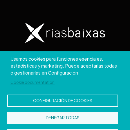
Copyright © 2026. Diputación de Pontevedra.
Usamos cookies para funciones esenciales,
Reservados todos los derechos
estadísticas y marketing. Puede aceptarlas todas
Aviso
Accesibilidad
Protección de
Política de
Mapa
o gestionarlas en Configuración
Legal
datos
cookies
web
Cookie documentation
CONFIGURACIÓN DE COOKIES
DENEGAR TODAS