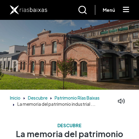
Pasar al contenido principal
Menú
Inicio
Descubre
Patrimonio Rías Baixas
La memoria del patrimonio industrial ...
DESCUBRE
La memoria del patrimonio