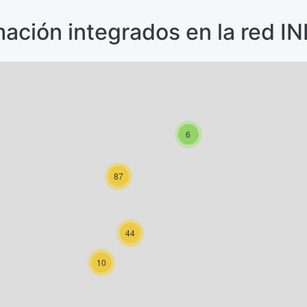
mación integrados en la red 
6
87
44
10