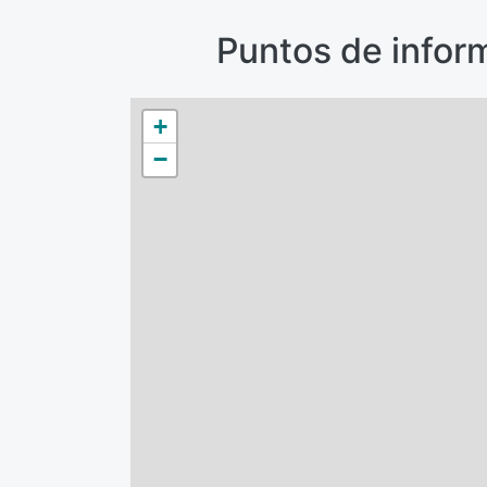
Puntos de infor
+
−