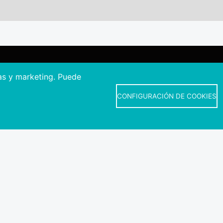
as y marketing. Puede
CONFIGURACIÓN DE COOKIES
Información de interés
ismo de Rías Baixas
Como llegar a Rías Baixas
Teléfonos d
Pazo Deputación Provincial. Avda. Montero Ríos, s/n - 36071 Pontevedr
+34 986 804 100 | +34 986 804 124