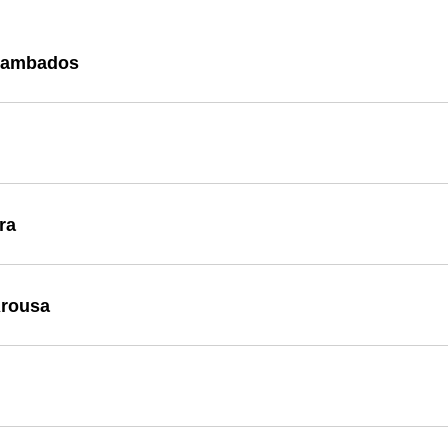
 Cambados
ra
Arousa