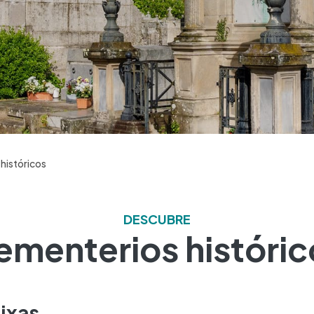
históricos
DESCUBRE
ementerios históric
aixas