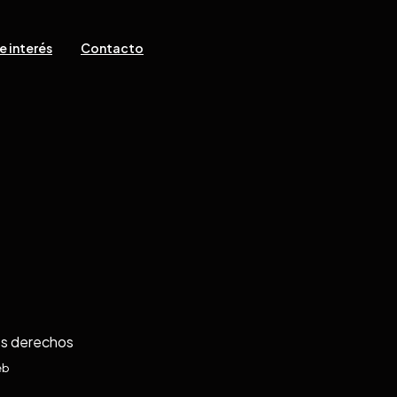
e interés
Contacto
os derechos
eb