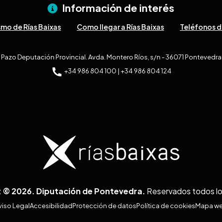
Información de interés
smo de Rías Baixas
Como llegar a Rías Baixas
Teléfonos d
Pazo Deputación Provincial. Avda. Montero Ríos, s/n - 36071 Pontevedra
+34 986 804 100 | +34 986 804 124
 © 2026. Diputación de Pontevedra.
Reservados todos l
viso Legal
Accesibilidad
Protección de datos
Política de cookies
Mapa w