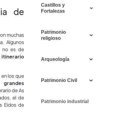
Castillos y
cia de
Fortalezas
Patrimonio
 Son muchas
religioso
a. Algunos
o no es de
o
itinerario
Arqueología
 en los que
Patrimonio Civil
de
grandes
rario de As
ados, el de
Patrimonio industrial
Os Eidos de