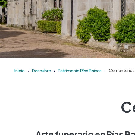
Inicio
Descubre
Patrimonio Rías Baixas
Cementerios 
C
Arte funerario en Rías B