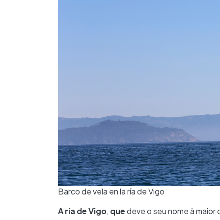
Barco de vela en la ría de Vigo
A ria de Vigo
,
que
deve o seu nome à maior c