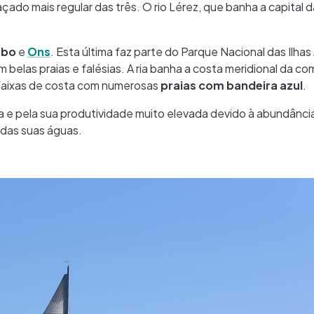
çado mais regular das três. O rio Lérez, que banha a capital d
mbo
e
Ons
. Esta última faz parte do Parque Nacional das Ilhas
m belas praias e falésias. A ria banha a costa meridional da c
 faixas de costa com numerosas
praias com bandeira azul
.
ca e pela sua produtividade muito elevada devido à abundânci
 das suas águas.