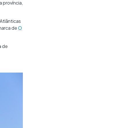
a província,
 Atlânticas
omarca de
O
a de