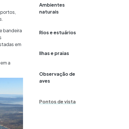
Ambientes
naturais
 portos,
s.
e bandeira
Rios e estuários
s
ustadas em
Ilhas e praias
cem a
Observação de
aves
Pontos de vista