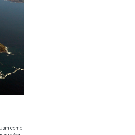
tuam como
a que faz