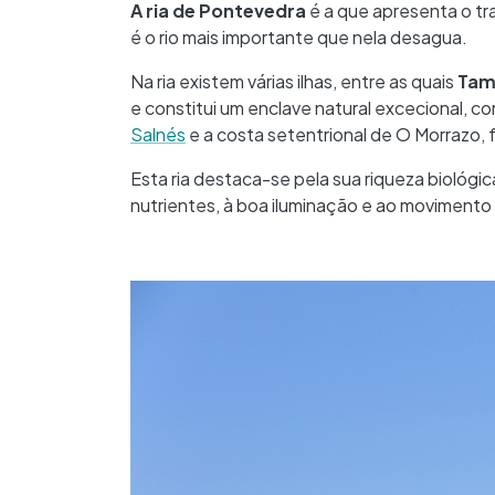
A ria de Pontevedra
é a que apresenta o tra
é o rio mais importante que nela desagua.
Na ria existem várias ilhas, entre as quais
Ta
e constitui um enclave natural excecional, co
Salnés
e a costa setentrional de O Morrazo,
Esta ria destaca-se pela sua riqueza biológi
nutrientes, à boa iluminação e ao movimento