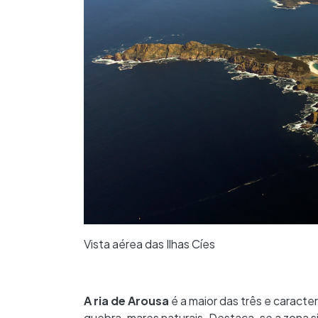
Vista aérea das Ilhas Cíes
A ria de Arousa
é a maior das três e caract
quebra-mares naturais. Destaca-se a zona s