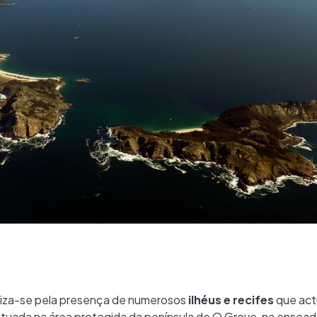
eriza-se pela presença de numerosos
ilhéus e recifes
que ac
ituada na área protegida da península de O Grove, na ensead