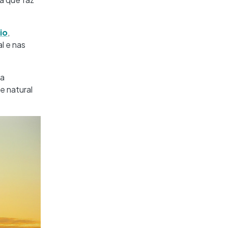
io
,
l e nas
ma
e natural