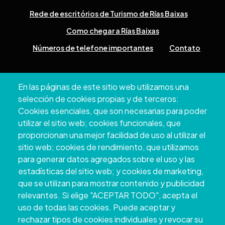
Rede de escritórios de Turismo de Rías Baixas
Como chegar a Rías Baixas
Números de telefone importantes
Contato
Pazo Deputación Provincial. Avda. Montero Ríos, s/n - 36071
En las páginas de este sitio web utilizamos una
Pontevedra
selección de cookies propias y de terceros:
+34 986 804 100 | +34 986 804 124
Cookies esenciales, que son necesarias para poder
utilizar el sitio web; cookies funcionales, que
proporcionan una mejor facilidad de uso al utilizar el
sitio web; cookies de rendimiento, que utilizamos
para generar datos agregados sobre el uso y las
estadísticas del sitio web; y cookies de marketing,
que se utilizan para mostrar contenido y publicidad
relevantes. Si elige "ACEPTAR TODO", acepta el
uso de todas las cookies. Puede aceptar y
rechazar tipos de cookies individuales y revocar su