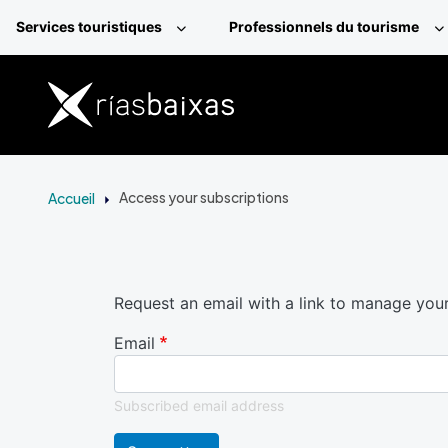
Aller au contenu principal
Services touristiques
Professionnels du tourisme
Accueil
Access your subscriptions
Request an email with a link to manage your
Email
Subscribed email address