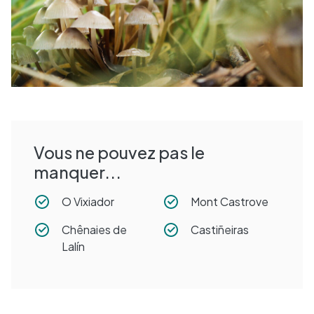
Vous ne pouvez pas le
manquer...
O Vixiador
Mont Castrove
Chênaies de
Castiñeiras
Lalín