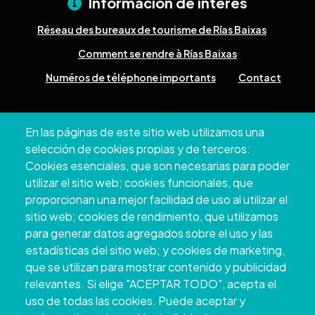
Información de interés
Réseau des bureaux de tourisme de Rías Baixas
Comment se rendre à Rías Baixas
Numéros de téléphone importants
Contact
Pazo Deputación Provincial. Avda. Montero Ríos, s/n - 36071
En las páginas de este sitio web utilizamos una
Pontevedra
selección de cookies propias y de terceros:
+34 986 804 100 | +34 986 804 124
Cookies esenciales, que son necesarias para poder
utilizar el sitio web; cookies funcionales, que
proporcionan una mejor facilidad de uso al utilizar el
sitio web; cookies de rendimiento, que utilizamos
para generar datos agregados sobre el uso y las
estadísticas del sitio web; y cookies de marketing,
que se utilizan para mostrar contenido y publicidad
relevantes. Si elige "ACEPTAR TODO", acepta el
uso de todas las cookies. Puede aceptar y