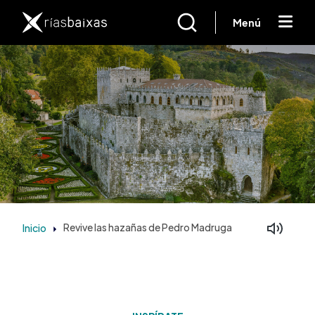
Pasar al contenido principal
Menú
Inicio
Revive las hazañas de Pedro Madruga