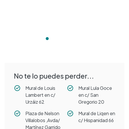
No te lo puedes perder...
Mural de Louis
Mural Lula Goce
Lambert en c/
en c/ San
Urzáiz 62
Gregorio 20
Plaza de Nelson
Mural de Liqen en
Villalobos ,Avda/
c/ Hispanidad 66
Martínez Garrido