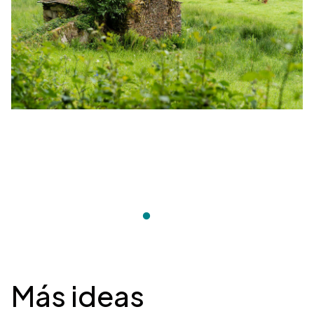
Desplegable
Más ideas