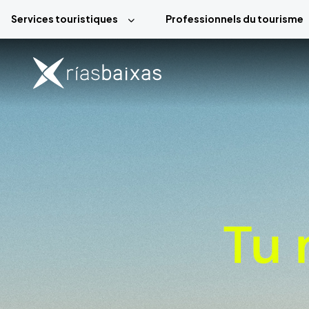
Aller au contenu principal
Services touristiques
Professionnels du tourisme