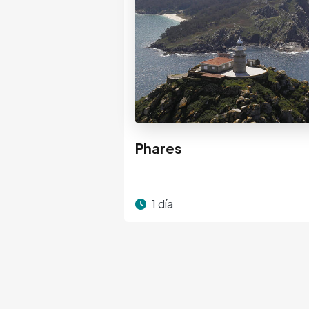
Phares
1 día