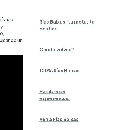
rístico
Rías Baixas: tu meta, tu
 y
destino
o,
pulsando un
Cando volves?
100% Rías Baixas
Hambre de
experiencias
Ven a Rías Baixas