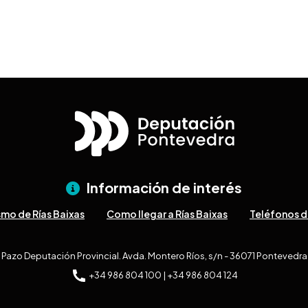
Información de interés
smo de Rías Baixas
Como llegar a Rías Baixas
Teléfonos d
Pazo Deputación Provincial. Avda. Montero Ríos, s/n - 36071 Pontevedra
+34 986 804 100 | +34 986 804 124