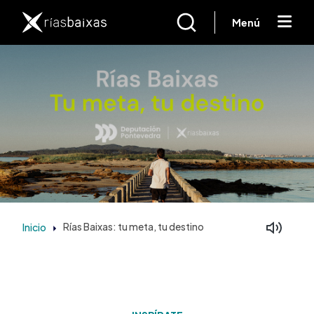
Pasar al contenido principal
Menú
Inicio
Rías Baixas: tu meta, tu destino