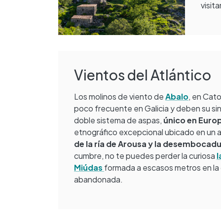
visit
Vientos del Atlántico
Los molinos de viento de
Abalo
, en Cat
poco frecuente en Galicia y deben su sin
doble sistema de aspas,
único en Euro
etnográfico excepcional ubicado en un 
de la ría de Arousa y la desembocadu
cumbre, no te puedes perder la curiosa
l
Miúdas
formada a escasos metros en la
abandonada.