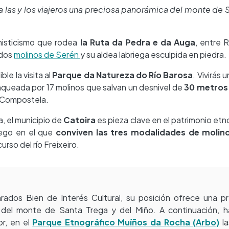
 las y los viajeros una preciosa panorámica del monte de 
misticismo que rodea
la Ruta da Pedra e da Auga
, entre 
ados
molinos de Serén
y su aldea labriega esculpida en piedra.
le la visita al
Parque da Natureza do Río Barosa
. Vivirás
nqueada por 17 molinos que salvan un desnivel de
30 metros 
a Compostela.
a, el municipio de
Catoira
es pieza clave en el patrimonio etn
llego en el que
conviven las tres modalidades de molin
curso del río Freixeiro.
rados Bien de Interés Cultural, su posición ofrece una p
 del monte de Santa Trega y del Miño. A continuación, ha
ior, en el
Parque Etnográfico Muíños da Rocha (Arbo)
la