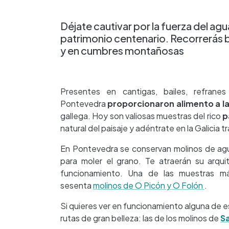
Déjate cautivar por la fuerza del agu
patrimonio centenario. Recorrerás bel
y en cumbres montañosas
Presentes en cantigas, bailes, refrane
Pontevedra
proporcionaron alimento a la
gallega. Hoy son valiosas muestras del rico
p
natural del paisaje y adéntrate en la Galicia tr
En Pontevedra se conservan molinos de agua
para moler el grano. Te atraerán su arqui
funcionamiento. Una de las muestras má
sesenta
molinos de O Picón y O Folón
.
Si quieres ver en funcionamiento alguna de es
rutas de gran belleza: las de los molinos de
S