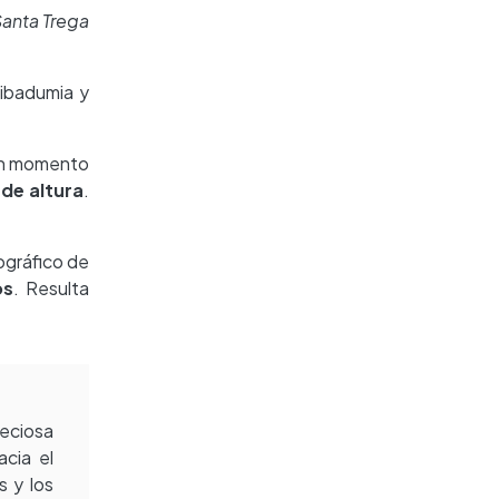
Santa Trega
Ribadumia y
 un momento
de altura
.
ográfico de
os
. Resulta
reciosa
cia el
s y los