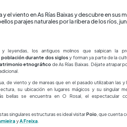
a y el viento en As Rías Baixas y descubre en sus m
los parajes naturales por la ribera de los ríos, jun
s y leyendas, los antiguos molinos que salpican la pr
 población durante dos siglos
y forman ya parte de la cult
atrimonio etnográfico
de As Rías Baixas. Déjate atrapar po
adicional.
, de viento y de mareas que en el pasado utilizaban las y 
tectura, su ubicación en lugares mágicos y su singular m
s bellas se encuentra en O Rosal, el espectacular c
tas singulares estructuras es ideal visitar
Poio
, que cuenta 
amieira
y
A Freixa
.