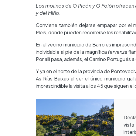
Los molinos de O Picón y O Folón ofrecen a
y del Miño.
Conviene también dejarse empapar por el 
Meis, donde pueden recorrerse los rehabilit
En el vecino municipio de Barro es imprescindib
inolvidable al pie de la magnífica
fervenza
fla
Por allí pasa, además, el Camino Portugués 
Y ya en el norte de la provincia de Pontevedr
As Rías Baixas al ser el único municipio ga
imprescindible la visita a los 45 que siguen el 
Decla
vista
inter