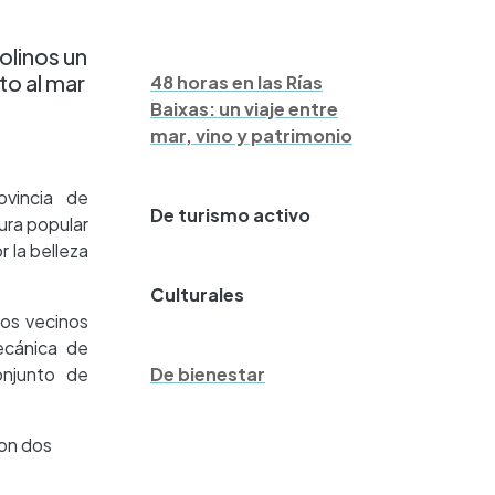
olinos un
to al mar
48 horas en las Rías
Baixas: un viaje entre
mar, vino y patrimonio
ovincia de
De turismo activo
ura popular
r la belleza
Culturales
los vecinos
ecánica de
onjunto de
De bienestar
con dos