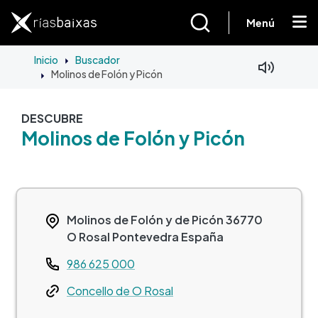
Pasar al contenido principal
Menú
Inicio
Buscador
Molinos de Folón y Picón
DESCUBRE
Molinos de Folón y Picón
Molinos de Folón y de Picón
36770
O Rosal
Pontevedra
España
Teléfono
986 625 000
Web
Concello de O Rosal