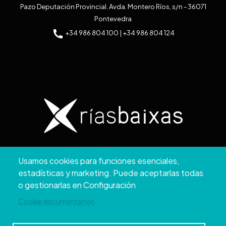
Pazo Deputación Provincial. Avda. Montero Ríos, s/n - 36071
Pontevedra
+34 986 804 100 | +34 986 804 124
Copyright © 2026. Diputación de Pontevedra.
Usamos cookies para funciones esenciales,
Reservados todos los derechos
estadísticas y marketing. Puede aceptarlas todas
Aviso
Accesibilidad
Protección de
Política de
Mapa
o gestionarlas en Configuración
Legal
datos
cookies
web
Cookie documentation