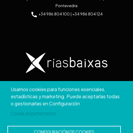
Pontevedra
+34 986 804 100 | +34 986 804 124
Copyright © 2026. Diputación de Pontevedra.
Usamos cookies para funciones esenciales,
Reservados todos los derechos
estadísticas y marketing. Puede aceptarlas todas
Aviso
Accesibilidad
Protección de
Política de
Mapa
o gestionarlas en Configuración
Legal
datos
cookies
web
Cookie documentation
CONFIGURACIÓN DE COOKIES