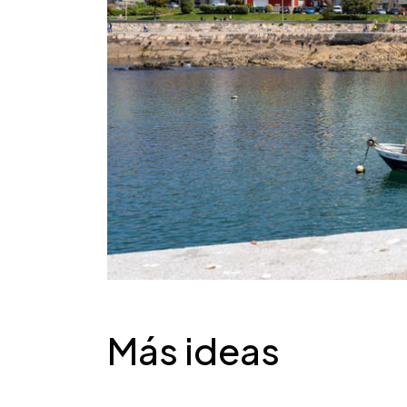
Desplegable
Más ideas