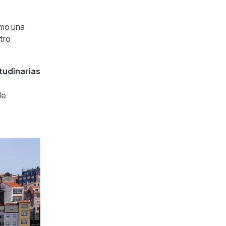
omo una
tro
tudinarias
de