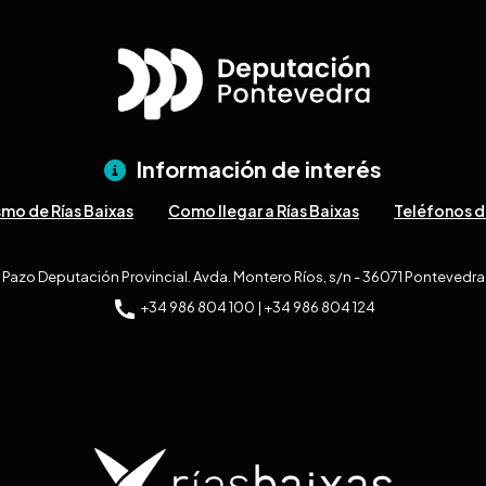
Información de interés
smo de Rías Baixas
Como llegar a Rías Baixas
Teléfonos d
Pazo Deputación Provincial. Avda. Montero Ríos, s/n - 36071 Pontevedra
+34 986 804 100 | +34 986 804 124