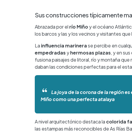
Sus construcciones típicamente ma
Abrazada por el
río Miño
y el océano Atlántico
los barcos y las y los vecinos y visitantes qu
La
influencia marinera
se percibe en cualqu
empedradas
y
hermosas plazas
, y en su
fusiona paisajes de litoral, río y montaña q
daban las condiciones perfectas para el est
La joya de la corona de la región es
Miño como una perfecta atalaya
A nivel arquitectónico destaca la
colorida f
las estampas más reconocibles de As Rías Bai