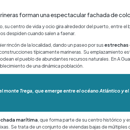
rineras forman una espectacular fachada de col
, su centro de vida y ocio gira alrededor del puerto, entre el b
e los despiden cuando salen a faenar.
ier rincón de la localidad, dando un paseo por sus
estrechas 
s construcciones típicamente marineras. Su emplazamiento es
ue rodean el pueblo de abundantes recursos naturales. En A Gu
ablecimiento de una dinámica población.
 el monte Trega, que emerge entre el océano Atlántico y el 
achada marítima
, que forma parte de su centro histórico y 
xas. Se trata de un conjunto de viviendas bajas de múltiples 