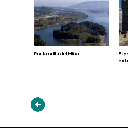
Por la orilla del Miño
El p
not