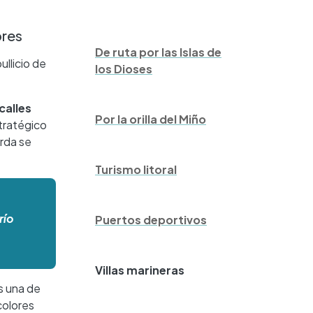
ores
De ruta por las Islas de
ullicio de
los Dioses
calles
Por la orilla del Miño
tratégico
arda se
Turismo litoral
río
Puertos deportivos
Villas marineras
es una de
colores