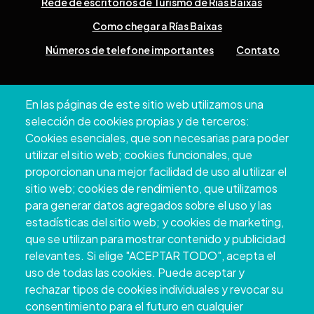
Rede de escritórios de Turismo de Rías Baixas
Como chegar a Rías Baixas
Números de telefone importantes
Contato
Pazo Deputación Provincial. Avda. Montero Ríos, s/n - 36071
En las páginas de este sitio web utilizamos una
Pontevedra
selección de cookies propias y de terceros:
+34 986 804 100 | +34 986 804 124
Cookies esenciales, que son necesarias para poder
utilizar el sitio web; cookies funcionales, que
proporcionan una mejor facilidad de uso al utilizar el
sitio web; cookies de rendimiento, que utilizamos
para generar datos agregados sobre el uso y las
estadísticas del sitio web; y cookies de marketing,
que se utilizan para mostrar contenido y publicidad
relevantes. Si elige "ACEPTAR TODO", acepta el
uso de todas las cookies. Puede aceptar y
rechazar tipos de cookies individuales y revocar su
Copyright © 2026. Conselho Provincial de
consentimiento para el futuro en cualquier